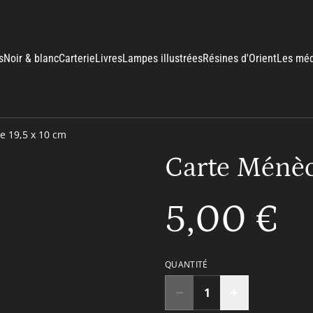
s
Noir & blanc
Carterie
Livres
Lampes illustrées
Résines d'Orient
Les méd
 19,5 x 10 cm
Carte Ménèc
5,00 €
QUANTITÉ