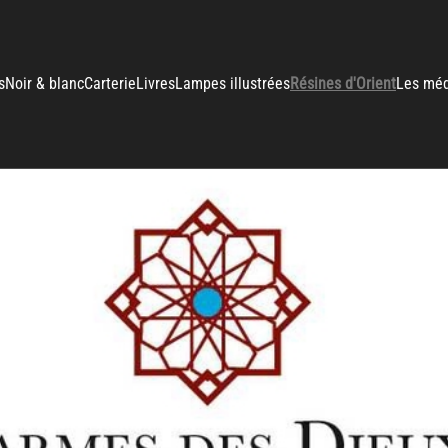
s
Noir & blanc
Carterie
Livres
Lampes illustrées
Résines d'Orient
Les méd