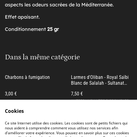
aspects les odeurs sacrées de la Méditerranée.
Effet apaisant.
Conditionnement
25 gr
Dans la même catégorie
Charbons à fumigation
Larmes d'Oliban - Royal Saïbi
Blanc de Salalah - Sultanat
d'Oman
3,00 €
7,50 €
AUTRES VARIANTES DISPONIBLES
Cookies
Ce site Internet utilise des cookies. Les cookies sont de petits fichiers qui
nous aident à comprendre comment vous utilisez nos services afin
Larmes d'Oliban - Black Hojari
Myrrhe du Yémen
d'améliorer votre expérience. Vous pouvez en savoir plus sur ces cookies
de Salalah - Sultanat d'Oman