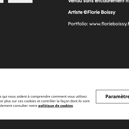
Vendu sans encadrement ni
Artiste ©Florie Boissy
Portfolio: www.florieboissy.
u nord: le bateau viking
Coquelicots et Apollons
40,00 €
AUTRES VARIANTES DISPONIBLES
Paramètre
hiers qui nous aident à comprendre comment vous utilisez
r plus sur ces cookies et contrôler la façon dont ils sont
galement consulter notre
politique de cookies
.