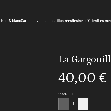
s
Noir & blanc
Carterie
Livres
Lampes illustrées
Résines d'Orient
Les méd
e
La Gargouil
40,00 €
QUANTITÉ