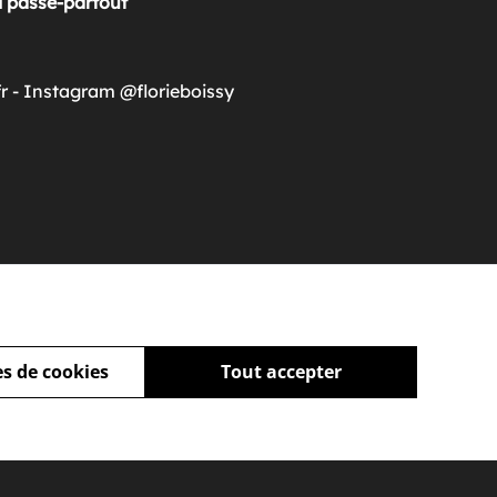
 passe-partout
fr - Instagram @florieboissy
La terre du cerf
40,00 €
s de cookies
Tout accepter