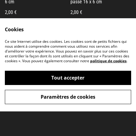
6 cm
passé 16 x 6 cm
2,00 €
2,00 €
Cookies
Ce site Internet utilise des cookies. Les cookies sont de petits fichiers qui
nous aident à comprendre comment vous utilisez nos services afin
Marque-pages Monnaie Viking
Marque-pages Loup 16 x 6 cm
d'améliorer votre expérience. Vous pouvez en savoir plus sur ces cookies
16 x 6 cm
et contrôler la façon dont ils sont utilisés en cliquant sur « Paramètres des
cookies ». Vous pouvez également consulter notre
politique de cookies
.
2,00 €
2,00 €
Tout accepter
Paramètres de cookies
©
2026
Haldan Illustrations - L'échoppe
powered by