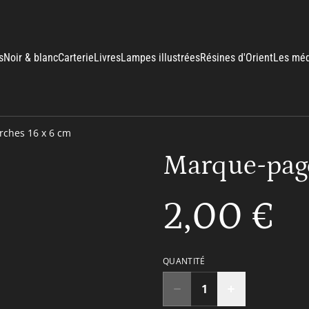
s
Noir & blanc
Carterie
Livres
Lampes illustrées
Résines d'Orient
Les méd
ches 16 x 6 cm
Marque-page
2,00 €
QUANTITÉ